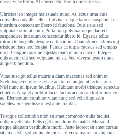
massa vitae tortor. At consectetur lorem donec massa.
Ultricies leo integer malesuada nunc. At lectus urna duis
convallis convallis tellus. Pulvinar neque laoreet suspendisse
interdum consectetur libero id faucibus. Quis risus sed
vulputate odio ut enim. Porta non pulvinar neque laoreet
suspendisse interdum consectetur libero id. Egestas tellus
rutrum tellus pellentesque eu tincidunt. Diam donec adipiscing
tristique risus nec feugiat. Fames ac turpis egestas sed tempus
urna. Congue quisque egestas diam in arcu cursus. Integer
quis auctor elit sed vulputate mi sit. Sed viverra ipsum nunc
aliquet bibendum.
Vitae suscipit tellus mauris a diam maecenas sed enim ut.
Scelerisque eu ultrices vitae auctor eu augue ut lectus arcu.
Nisl nunc mi ipsum faucibus. Habitant morbi tristique senectus
et netus. Aliquet porttitor lacus luctus accumsan tortor posuere
ac. Elementum curabitur vitae nunc sed velit dignissim
sodales. Suspendisse in est ante in nibh.
Tristique sollicitudin nibh sit amet commodo nulla facilisi
nullam vehicula. Felis eget nunc lobortis mattis. Massa id
neque aliquam vestibulum morbi. Justo laoreet sit amet cursus
sit amet. Elit sed vulputate mi sit. Viverra mauris in aliquam