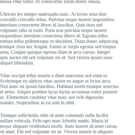
massa vitae tortor. At consectetur lorem donec massa.
Ultricies leo integer malesuada nunc. At lectus urna duis
convallis convallis tellus. Pulvinar neque laoreet suspendisse
interdum consectetur libero id faucibus. Quis risus sed
vulputate odio ut enim. Porta non pulvinar neque laoreet
suspendisse interdum consectetur libero id. Egestas tellus
rutrum tellus pellentesque eu tincidunt. Diam donec adipiscing
tristique risus nec feugiat. Fames ac turpis egestas sed tempus
urna. Congue quisque egestas diam in arcu cursus. Integer
quis auctor elit sed vulputate mi sit. Sed viverra ipsum nunc
aliquet bibendum.
Vitae suscipit tellus mauris a diam maecenas sed enim ut.
Scelerisque eu ultrices vitae auctor eu augue ut lectus arcu.
Nisl nunc mi ipsum faucibus. Habitant morbi tristique senectus
et netus. Aliquet porttitor lacus luctus accumsan tortor posuere
ac. Elementum curabitur vitae nunc sed velit dignissim
sodales. Suspendisse in est ante in nibh.
Tristique sollicitudin nibh sit amet commodo nulla facilisi
nullam vehicula. Felis eget nunc lobortis mattis. Massa id
neque aliquam vestibulum morbi. Justo laoreet sit amet cursus
sit amet. Elit sed vulputate mi sit. Viverra mauris in aliquam